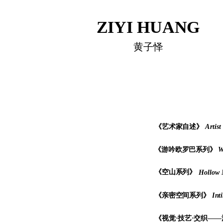
ZIYI HUANG
黄子怿
《艺术家自述》
Artist
《游吟欧罗巴系列》
 
《空山系列》 
Hollow 
《亲密空间系列》
Int
《视觉·技艺·交织—