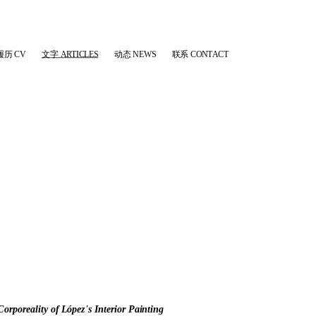
履历 CV
文字 ARTICLES
动态 NEWS
联系 CONTACT
rporeality of López's Interior Painting