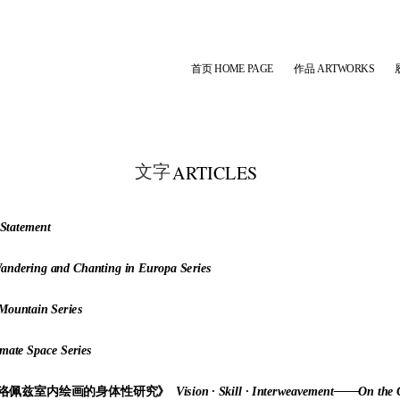
首页 HOME PAGE
作品 ARTWORKS
ARTICLES
文字
 Statement
Wandering and Chanting in Europa Series
Mountain Series
imate Space Series
—洛佩兹室内绘画的身体性研究》
Vision · Skill · Interweavement——On the Co